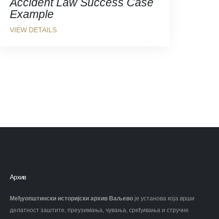
Accident Law Success Case
Example
Архив
Међуопштински историјски архив Ваљево
је установа која врши
делатност заштите, преузимања, чувања, сређивања и стручне