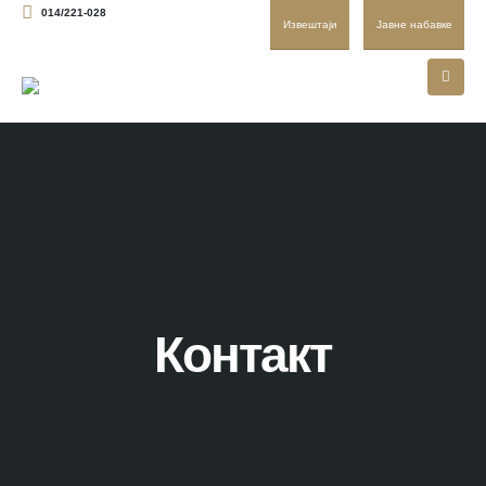
014/221-028
Извештаји
Јавне набавке
Контакт