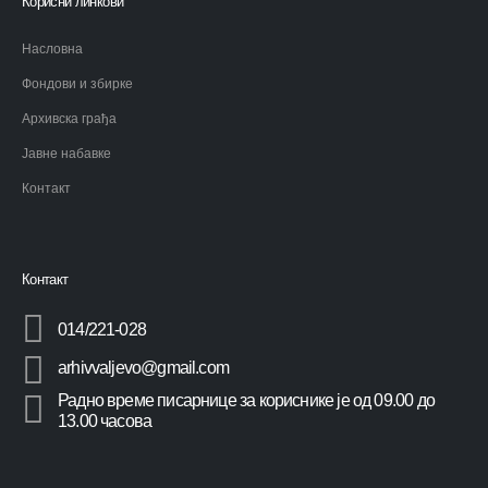
Корисни линкови
Насловна
Фондови и збирке
Архивска грађа
Јавне набавке
Контакт
Контакт
014/221-028
arhivvaljevo@gmail.com
Радно време писарнице за кориснике је од 09.00 до
13.00 часова