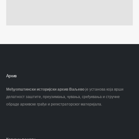
Архив
Међуопштински историјски архив Ваљево
је установа која врши
делатност заштите, преузимања, чувања, сређивања и стручне
обраде архивске грађе и регистраторског материјала.