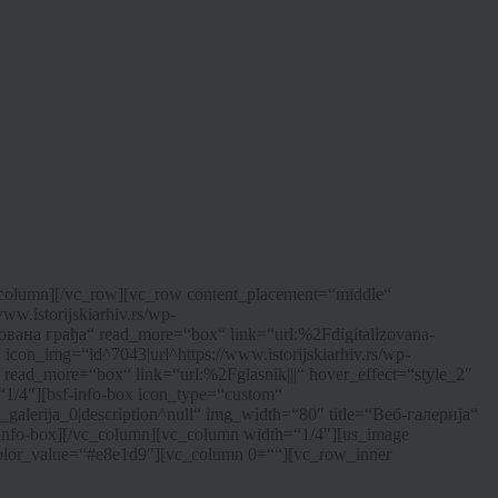
c_column][/vc_row][vc_row content_placement=“middle“
w.istorijskiarhiv.rs/wp-
изована грађа“ read_more=“box“ link=“url:%2Fdigitalizovana-
icon_img=“id^7043|url^https://www.istorijskiarhiv.rs/wp-
“ read_more=“box“ link=“url:%2Fglasnik|||“ hover_effect=“style_2″
/4″][bsf-info-box icon_type=“custom“
m_galerija_0|description^null“ img_width=“80″ title=“Веб-галерија“
-info-box][/vc_column][vc_column width=“1/4″][us_image
olor_value=“#e8e1d9″][vc_column 0=““][vc_row_inner