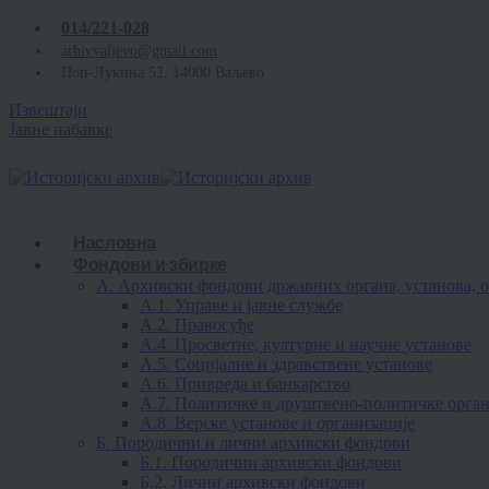
014/221-028
arhivvaljevo@gmail.com
Поп-Лукина 52, 14000 Ваљево
Извештаји
Јавне набавке
Насловна
Фондови и збирке
А. Архивски фондови државних органа, установа, о
А.1. Управе и јавне службе
А.2. Правосуђе
А.4. Просветне, културне и научне установе
А.5. Социјалне и здравствене установе
А.6. Привреда и банкарство
А.7. Политичке и друштвено-политичке орган
А.8. Верске установе и организације
Б. Породични и лични архивски фондови
Б.1. Породични архивски фондови
Б.2. Лични архивски фондови