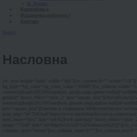
В. Збирке
Коришћење
Издавачка делатност
Контакт
Search
Насловна
[vc_row height=“auto“ width=“full“][vc_column 0=““ width=“1/4″][
bg_type=“bg_color“ bg_color_value=“#ffffff“][vc_column width=“1/4
content/uploads/2013/05/medium_gradja.png|caption^null|alt^null|t
gradja|||“ hover_effect=“style_2″ pos=“square_box“][/bsf-info-box]
content/uploads/2013/05/medium_glasnik.png|caption^null|alt^null|t
pos=“square_box“]Гласник је годишњак Међуопштинског историјск
icon_img=“id^7041|url^https://www.istorijskiarhiv.rs/wp-content/upl
read_more=“box“ link=“url:%2Fveb-galerija|||“ hover_effect=“sty
image=“7548″ link=“url:https%3A%2F%2Fkultura.rs%2F|||“][/vc_co
columns_type=“boxes“][vc_column_inner 0=““][vc_column_text 0=“