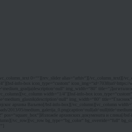
vc_column_text 0=““][rev_slider alias=“arhiv“][/vc_column_text][/v
″][bsf-info-box icon_type=“custom“ icon_img=“id^7038|url^https://ww
itle^medium_gradja|description^null“ img_width=“80″ title=“Дигитал
[/vc_column][vc_column width=“1/4″][bsf-info-box icon_type=“custom“ 
itle^medium_glasnik|description^null“ img_width=“80″ title=“Гласник
ог архива Ваљево[/bsf-info-box][/vc_column][vc_column width=“1
oads/2013/05/medium_galerija_0.png|caption^null|alt^null|title^mediu
le_2″ pos=“square_box“]Изложбe архивских докумената и слика[/bsf
lumn][/vc_row][vc_row bg_type=“bg_color“ bg_override=“full“ bg_c
“]