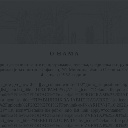
О Н А М А
ши делатност заштите, преузимања, чувања, сређивања и стручне
длежан је за општине Лајковац, Уб, Мионица, Љиг и Осечина. Ос
4. јануара 1952. године.
c_row][vc_row 0=““][vc_column width=“1/2″][info_list position=“righ
st_item list_title=“ПРОГРАМ РАДА“ list_icon=“Defaults-file-pdf-o“ 
es%2Fdefault%2Ffiles%2FPODACI%2Fmaterijali%2FPROGRAM%2520R
_list_item list_title=“ПРАВИЛНИК ЗА ЈАВНЕ НАБАВКЕ“ list_icon=“Def
tent%2Fuploads%2F2023%2F01%2FPravilnik-o-JN-ARHIV-17.10.2022.-
“ list_icon=“Defaults-file-pdf-o“ info_list_link_apply=“container“
s%2Fdefault%2Ffiles%2FPODACI%2Fmaterijali%2FIZVESTAJ%2520O%
ist_item list_title=“ИЗВЕШТАЈ О РАДУ“ list_icon=“Defaults-file-pdf-
s%2Fdefault%2Ffiles%2FPODACI%2Fmaterijali%2FIZVESTAJ%2520O%