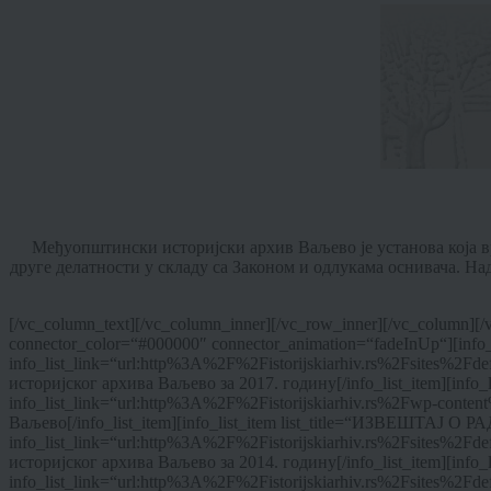
Међуопштински историјски архив Ваљево је установа која вр
друге делатности у складу са Законом и одлукама оснивача. На
[/vc_column_text][/vc_column_inner][/vc_row_inner][/vc_column][/v
connector_color=“#000000″ connector_animation=“fadeInUp“][info_li
info_list_link=“url:http%3A%2F%2Fistorijskiarhiv.rs%2Fsit
историјског архива Ваљево за 2017. годину[/info_list_item][info
info_list_link=“url:http%3A%2F%2Fistorijskiarhiv.rs%2Fwp-con
Ваљево[/info_list_item][info_list_item list_title=“ИЗВЕШТАЈ О РАДУ
info_list_link=“url:http%3A%2F%2Fistorijskiarhiv.rs%2Fsite
историјског архива Ваљево за 2014. годину[/info_list_item][info_l
info_list_link=“url:http%3A%2F%2Fistorijskiarhiv.rs%2Fsite