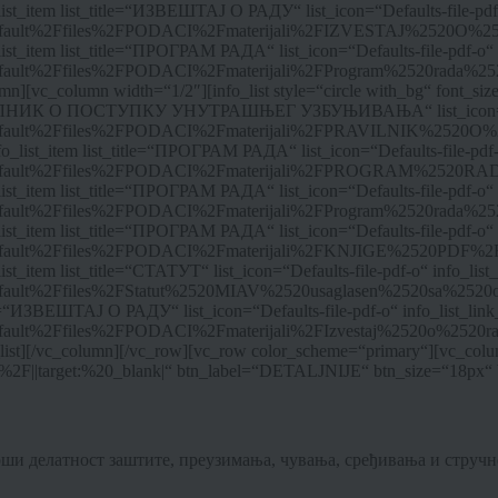
ist_item list_title=“ИЗВЕШТАЈ О РАДУ“ list_icon=“Defaults-file-pdf-
s%2Fdefault%2Ffiles%2FPODACI%2Fmaterijali%2FIZVESTAJ%2520O%
ist_item list_title=“ПРОГРАМ РАДА“ list_icon=“Defaults-file-pdf-o“ 
2Fdefault%2Ffiles%2FPODACI%2Fmaterijali%2FProgram%2520rada%25
lumn][vc_column width=“1/2″][info_list style=“circle with_bg“ font_s
ПРАВИЛНИК О ПОСТУПКУ УНУТРАШЊЕГ УЗБУЊИВАЊА“ list_icon=“Defau
es%2Fdefault%2Ffiles%2FPODACI%2Fmaterijali%2FPRAVILNIK%252
ist_item list_title=“ПРОГРАМ РАДА“ list_icon=“Defaults-file-pdf-o
es%2Fdefault%2Ffiles%2FPODACI%2Fmaterijali%2FPROGRAM%2520R
ist_item list_title=“ПРОГРАМ РАДА“ list_icon=“Defaults-file-pdf-o“ 
%2Fdefault%2Ffiles%2FPODACI%2Fmaterijali%2FProgram%2520rada%2
ist_item list_title=“ПРОГРАМ РАДА“ list_icon=“Defaults-file-pdf-o“ 
s%2Fdefault%2Ffiles%2FPODACI%2Fmaterijali%2FKNJIGE%2520PDF%2
t_item list_title=“СТАТУТ“ list_icon=“Defaults-file-pdf-o“ info_list
2Fdefault%2Ffiles%2FStatut%2520MIAV%2520usaglasen%2520sa%2520
tle=“ИЗВЕШТАЈ О РАДУ“ list_icon=“Defaults-file-pdf-o“ info_list_lin
2Fdefault%2Ffiles%2FPODACI%2Fmaterijali%2FIzvestaj%2520o%2520r
list][/vc_column][/vc_row][vc_row color_scheme=“primary“][vc_colum
2F||target:%20_blank|“ btn_label=“DETALJNIJE“ btn_size=“18px“ bt
врши делатност заштите, преузимања, чувања, сређивања и стручне