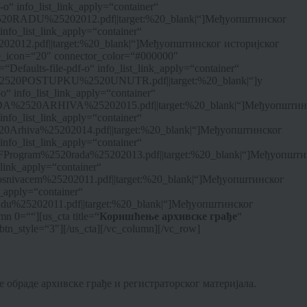
o“ info_list_link_apply=“container“
2520RADU%25202012.pdf||target:%20_blank|“]Међуопштинског
info_list_link_apply=“container“
202012.pdf||target:%20_blank|“]Међуопштинског историјског
ize_icon=“20″ connector_color=“#000000″
lts-file-pdf-o“ info_list_link_apply=“container“
0O%2520POSTUPKU%2520UNUTR.pdf||target:%20_blank|“]у
“ info_list_link_apply=“container“
ADA%2520ARHIVA%25202015.pdf||target:%20_blank|“]Међуопштин
info_list_link_apply=“container“
520Arhiva%25202014.pdf||target:%20_blank|“]Међуопштинског
info_list_link_apply=“container“
FProgram%2520rada%25202013.pdf||target:%20_blank|“]Међуопшти
_link_apply=“container“
osnivacem%25202011.pdf||target:%20_blank|“]Међуопштинског
k_apply=“container“
adu%25202011.pdf||target:%20_blank|“]Међуопштинског
n 0=““][us_cta title=“
Коришћење архивске грађе
“
n_style=“3″][/us_cta][/vc_column][/vc_row]
 обраде архивске грађе и регистраторског материјала.