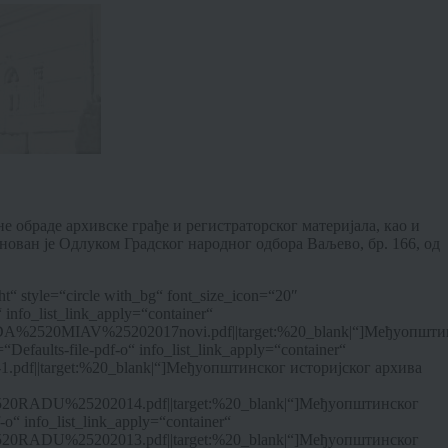
 обраде архивске грађе и регистраторског материјала, као и
нован је Одлуком Градског народног одбора Ваљево, бр. 166, од
t“ style=“circle with_bg“ font_size_icon=“20″
info_list_link_apply=“container“
ADA%2520MIAV%25202017novi.pdf||target:%20_blank|“]Међуопшти
aults-file-pdf-o“ info_list_link_apply=“container“
1.pdf||target:%20_blank|“]Међуопштинског историјског архива
2520RADU%25202014.pdf||target:%20_blank|“]Међуопштинског
o“ info_list_link_apply=“container“
2520RADU%25202013.pdf||target:%20_blank|“]Међуопштинског