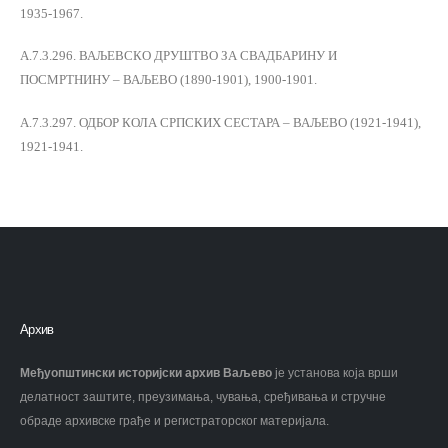
1935-1967.
А.7.3.296. ВАЉЕВСКО ДРУШТВО ЗА СВАДБАРИНУ И
ПОСМРТНИНУ – ВАЉЕВО (1890-1901), 1900-1901.
А.7.3.297. ОДБОР КОЛА СРПСКИХ СЕСТАРА – ВАЉЕВО (1921-1941),
1921-1941.
Архив
Међуопштински историјски архив Ваљево
је установа која врши
делатност заштите, преузимања, чувања, сређивања и стручне
обраде архивске грађе и регистраторског материјала.