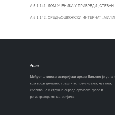
А.5.1.141. ДОМ УЧЕНИКА У ПРИВРЕДИ „СТЕВАН 
А.5.1.142. СРЕДЊОШКОЛСКИ ИНТЕРНАТ „МИЛИВ
Архив
Међуопштински историјски архив Ваљево
је устан
која врши делатност заштите, преузимања, чувања,
сређивања и стручне обраде архивске грађе и
регистраторског материјала.