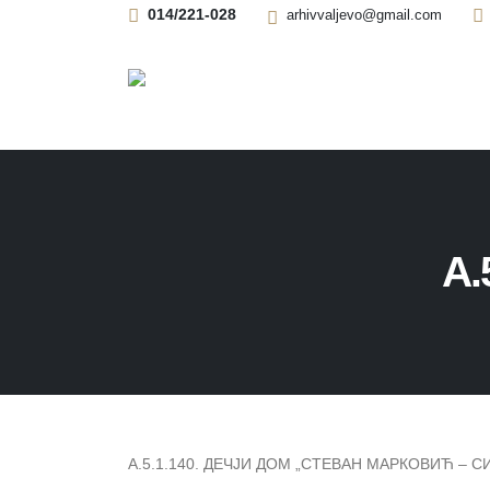
014/221-028
arhivvaljevo@gmail.com
А.
А.5.1.140. ДЕЧЈИ ДОМ „СТЕВАН МАРКОВИЋ – СИ