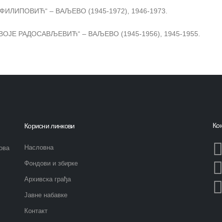
ФИЛИПОВИЋ“ – ВАЉЕВО (1945-1972), 1946-1973.
ОЈЕ РАДОСАВЉЕВИЋ“ – ВАЉЕВО (1945-1956), 1945-1955.
Ко
Корисни линкови
Насловна
ова
Фондови и збирке
Архивска грађа
Јавне набавке
Контакт