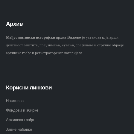
Архив
Међуопштински историјски архив Ваљево
је установа која врши
делатност заштите, преузимања, чувања, сређивања и стручне обраде
архивске грађе и регистраторског материјала.
Корисни линкови
Насловна
Фондови и збирке
Архивска грађа
Јавне набавке