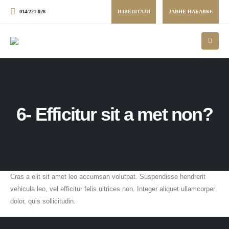
014/221-028
ИЗВЕШТАЈИ
ЈАВНЕ НАБАВКЕ
6- Efficitur sit a met non?
Cras a elit sit amet leo accumsan volutpat. Suspendisse hendrerit
vehicula leo, vel efficitur felis ultrices non. Integer aliquet ullamcorper
dolor, quis sollicitudin.