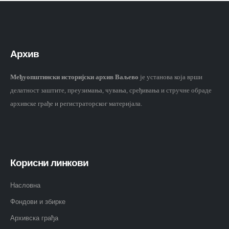
Архив
Међуопштински историјски архив Ваљево
је установа која врши
делатност заштите, преузимања, чувања, сређивања и стручне обраде
архивске грађе и регистраторског материјала.
Корисни линкови
Насловна
Фондови и збирке
Архивска грађа