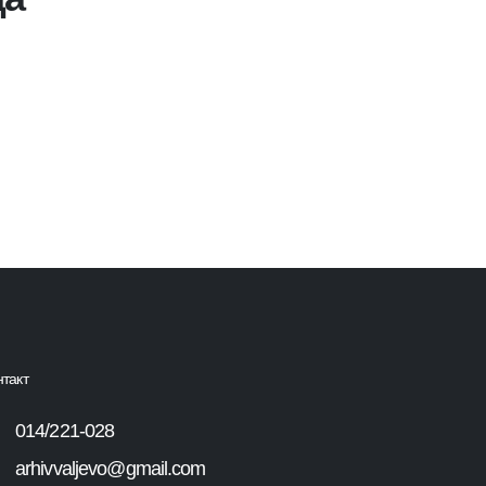
нтакт
014/221-028
arhivvaljevo@gmail.com