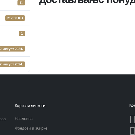
11
217.30 KB
1
2. август 2024.
2. август 2024.
Ко
Корисни линкови
Насловна
ова
Фондови и збирке