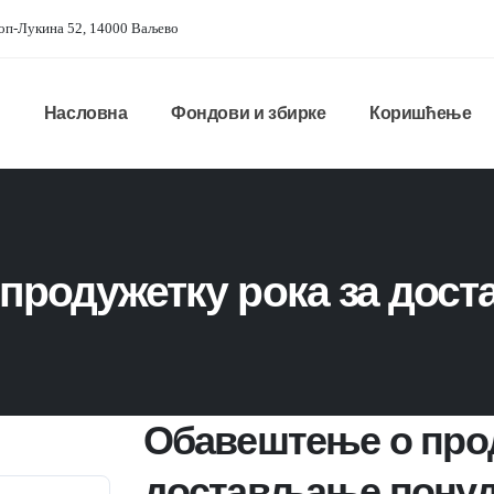
оп-Лукина 52, 14000 Ваљево
Насловна
Фондови и збирке
Коришћење
продужетку рока за дос
Обавештење о прод
достављање пону