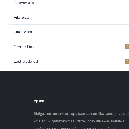
Преузмите
File Size
File Count
Create Date
1
Last Updated
1
Архив
Међуопштински историјски архив Ваљево
је устан
која врши делатност заштите, преузимања, чувања,
сређивања и стручне обраде архивске грађе и