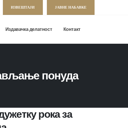
ИЗВЕШТАЈИ
ЈАВНЕ НАБАВКЕ
Издавачка делатност
Контакт
тављање понуда
ужетку рока за
да