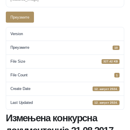
Преузмите
Version
Преузмите
10
File Size
327.42 KB
File Count
1
Create Date
12. август 2024.
Last Updated
12. август 2024.
Измењена конкурсна