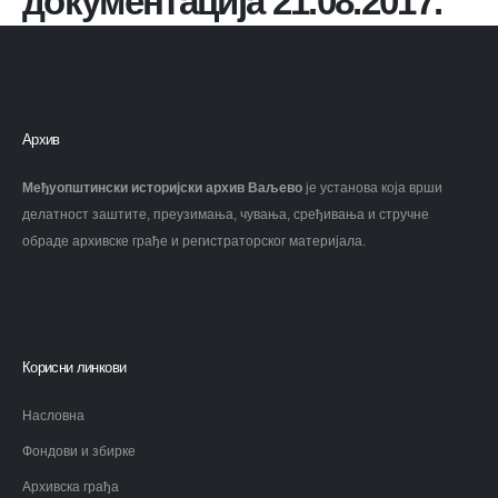
документација 21.08.2017.
Архив
Међуопштински историјски архив Ваљево
је установа која врши
делатност заштите, преузимања, чувања, сређивања и стручне
обраде архивске грађе и регистраторског материјала.
Корисни линкови
Насловна
Фондови и збирке
Архивска грађа