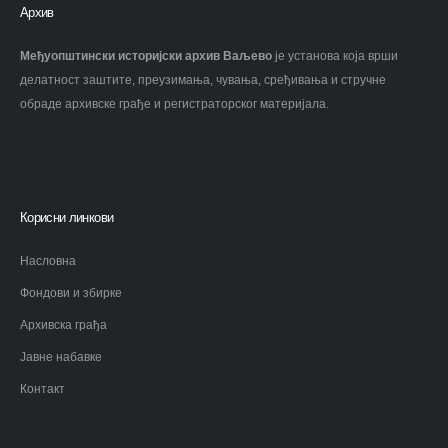
Архив
Међуопштински историјски архив Ваљево
је установа која врши
делатност заштите, преузимања, чувања, сређивања и стручне
обраде архивске грађе и регистраторског материјала.
Корисни линкови
Насловна
Фондови и збирке
Архивска грађа
Јавне набавке
Контакт