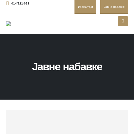
014/221-028
Извештаји
Јавне набавке
Јавне набавке