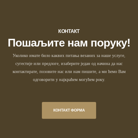
КОНТАКТ
Пошаљите нам поруку!
Уколико имате било каквих питања везаних за наше услуге,
сугестије или предлоге, изаберите један од начина да нас
контактирате, позовите нас или нам пишите, а ми ћемо Вам
одговорити у најкраћем могућем року.
КОНТАКТ ФОРМА